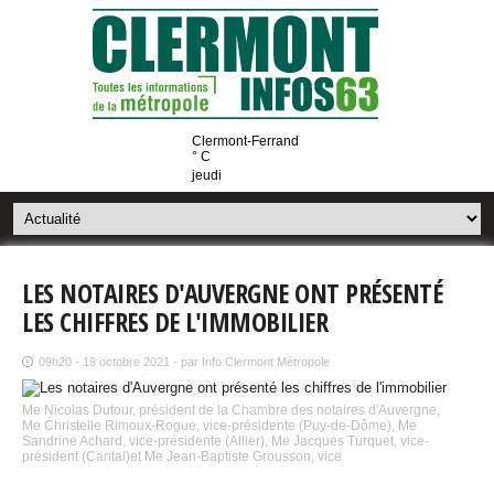
Clermont-Ferrand
° C
jeudi
LES NOTAIRES D'AUVERGNE ONT PRÉSENTÉ
LES CHIFFRES DE L'IMMOBILIER
09h20 - 19 octobre 2021 - par Info Clermont Métropole
Me Nicolas Dutour, président de la Chambre des notaires d'Auvergne,
Me Christelle Rimoux-Rogue, vice-présidente (Puy-de-Dôme), Me
Sandrine Achard, vice-présidente (Allier), Me Jacques Turquet, vice-
président (Cantal)et Me Jean-Baptiste Grousson, vice