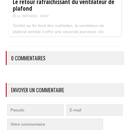
Le retour rafraîchissant du ventilateur de
plafond
Le 28/07/2026 - 16h07
Tombé au fin fond des oubliettes, le ventilateur de
plafond semble s'offrir une seconde jeunesse. Un
accessoire estival pratique pour les maisons bien isolées
qui ne souffrent pas trop de la chaleur...
0 COMMENTAIRES
ENVOYER UN COMMENTAIRE