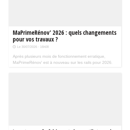
MaPrimeRénov' 2026 : quels changements
pour vos travaux ?
Le 30/07/2026 - 16h08
Après plusieurs mois de fonctionnement erratique,
MaPrimeRénov' est à nouveau sur les rails pour 2026.
Mais attention, plusieurs évolutions du dispositif vont
limiter le nombre de chantiers éligibles. Tour d'horizon.