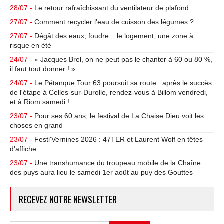
28/07 -
Le retour rafraîchissant du ventilateur de plafond
27/07 -
Comment recycler l'eau de cuisson des légumes ?
27/07 -
Dégât des eaux, foudre... le logement, une zone à
risque en été
24/07 -
« Jacques Brel, on ne peut pas le chanter à 60 ou 80 %,
il faut tout donner ! »
24/07 -
Le Pétanque Tour 63 poursuit sa route : après le succès
de l'étape à Celles-sur-Durolle, rendez-vous à Billom vendredi,
et à Riom samedi !
23/07 -
Pour ses 60 ans, le festival de La Chaise Dieu voit les
choses en grand
23/07 -
Festi'Vernines 2026 : 47TER et Laurent Wolf en têtes
d'affiche
23/07 -
Une transhumance du troupeau mobile de la Chaîne
des puys aura lieu le samedi 1er août au puy des Gouttes
RECEVEZ NOTRE NEWSLETTER